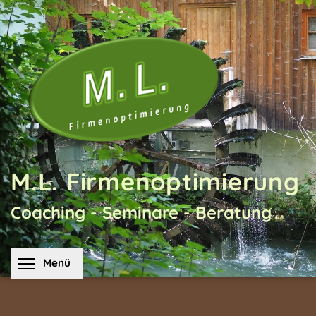
Direkt
zum
Inhalt
M.L. Firmenoptimierung
Coaching - Seminare - Beratung
Menüsichtbarkeit umschalten
Menü